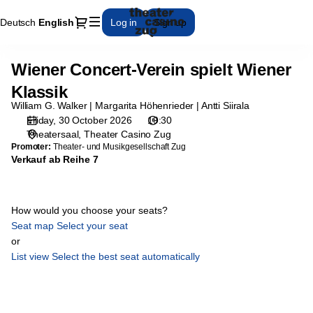
Seat
Dialog
Deutsch
Current
English
Log in
Sign up
selection
Language
[Theater
Casino
Wiener Concert-Verein spielt Wiener
Wiener
Zug
Concert-
|
Klassik
Verein
30.10.2026
William G. Walker | Margarita Höhenrieder | Antti Siirala
spielt
-
Friday, 30 October 2026
19:30
Wiener
19:30
Theatersaal
Theater Casino Zug
Klassik
|
Promoter:
Theater- und Musikgesellschaft Zug
Verkauf ab Reihe 7
Wiener
Concert-
Verein
spielt
How would you choose your seats?
Wiener
Seat map
Select your seat
Klassik]
or
-
List view
Select the best seat automatically
Theater
Casino
Zug