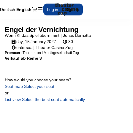
Seat
Dialog
Deutsch
Current
English
Log in
Sign up
selection
Language
[Theater
Casino
Engel der Vernichtung
Engel
Zug
der
Wenn KI das Spiel übernimmt | Jonas Bernetta
|
Vernichtung
Friday, 15 January 2027
19:30
15.01.2027
Theatersaal
Theater Casino Zug
-
Promoter:
Theater- und Musikgesellschaft Zug
19:30
Verkauf ab Reihe 3
|
Engel
der
How would you choose your seats?
Vernichtung]
Seat map
Select your seat
-
or
Theater
List view
Select the best seat automatically
Casino
Zug