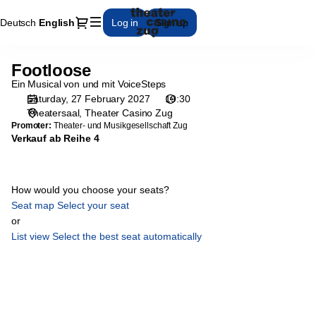
Seat
Dialog
Deutsch
Current
English
Log in
Sign up
selection
Language
[Theater
Casino
Footloose
Footloose
Zug
Ein Musical von und mit VoiceSteps
|
Saturday, 27 February 2027
19:30
27.02.2027
Theatersaal
Theater Casino Zug
-
Promoter:
Theater- und Musikgesellschaft Zug
19:30
Verkauf ab Reihe 4
|
Footloose]
-
How would you choose your seats?
Theater
Seat map
Select your seat
Casino
or
Zug
List view
Select the best seat automatically